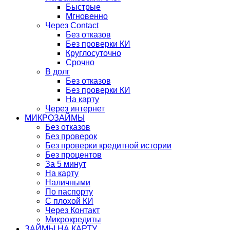
Быстрые
Мгновенно
Через Contact
Без отказов
Без проверки КИ
Круглосуточно
Срочно
В долг
Без отказов
Без проверки КИ
На карту
Через интернет
МИКРОЗАЙМЫ
Без отказов
Без проверок
Без проверки кредитной истории
Без процентов
За 5 минут
На карту
Наличными
По паспорту
С плохой КИ
Через Контакт
Микрокредиты
ЗАЙМЫ НА КАРТУ