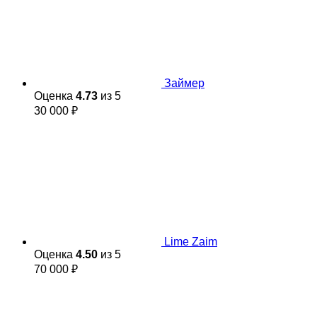
Займер
Оценка
4.73
из 5
30 000
₽
Lime Zaim
Оценка
4.50
из 5
70 000
₽