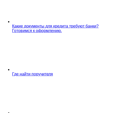
Какие документы для кредита требуют банки?
Готовимся к оформлению.
Где найти поручителя