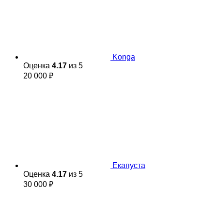
Konga
Оценка
4.17
из 5
20 000
₽
Екапуста
Оценка
4.17
из 5
30 000
₽