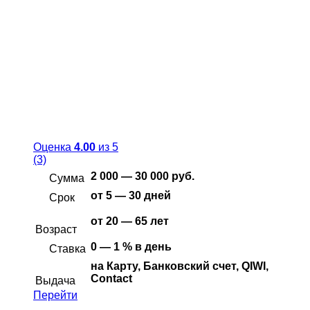
Оценка
4.00
из 5
(3)
2 000 — 30 000 руб.
Сумма
от 5 — 30 дней
Срок
от 20 — 65 лет
Возраст
0 — 1 % в день
Ставка
на Карту, Банковский счет, QIWI,
Contact
Выдача
Перейти