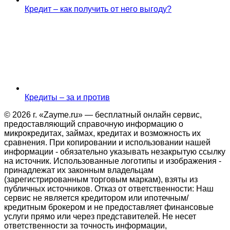
Кредит – как получить от него выгоду?
Кредиты – за и против
© 2026 г. «Zayme.ru» — бесплатный онлайн сервис,
предоставляющий справочную информацию о
микрокредитах, займах, кредитах и возможность их
сравнения. При копировании и использовании нашей
информации - обязательно указывать незакрытую ссылку
на источник. Использованные логотипы и изображения -
принадлежат их законным владельцам
(зарегистрированным торговым маркам), взяты из
публичных источников. Отказ от ответственности: Наш
сервис не является кредитором или ипотечным/
кредитным брокером и не предоставляет финансовые
услуги прямо или через представителей. Не несет
ответственности за точность информации,