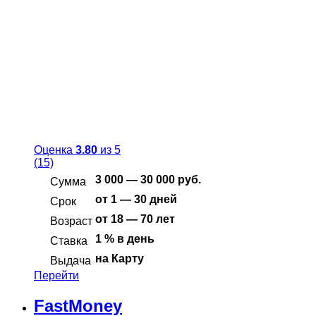
Оценка
3.80
из 5
(15)
3 000 — 30 000 руб.
Сумма
от 1 — 30 дней
Срок
от 18 — 70 лет
Возраст
1 % в день
Ставка
на Карту
Выдача
Перейти
FastMoney