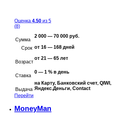
Оценка
4.50
из 5
(8)
2 000 — 70 000 руб.
Сумма
от 16 — 168 дней
Срок
от 21 — 65 лет
Возраст
0 — 1 % в день
Ставка
на Карту, Банковский счет, QIWI,
Яндекс.Деньги, Contact
Выдача
Перейти
MoneyMan