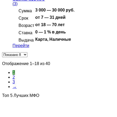
(3)
3 000 — 30 000 руб.
Сумма
от 7 — 31 дней
Срок
от 18 — 70 лет
Возраст
0 — 1 % в день
Ставка
Карта, Наличные
Выдача
Перейти
Отображение 1–18 из 40
1
2
3
→
Топ 5 Лучших МФО