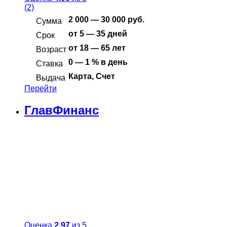
(2)
2 000 — 30 000 руб.
Сумма
от 5 — 35 дней
Срок
от 18 — 65 лет
Возраст
0 — 1 % в день
Ставка
Карта, Счет
Выдача
Перейти
ГлавФинанс
Оценка
2.97
из 5