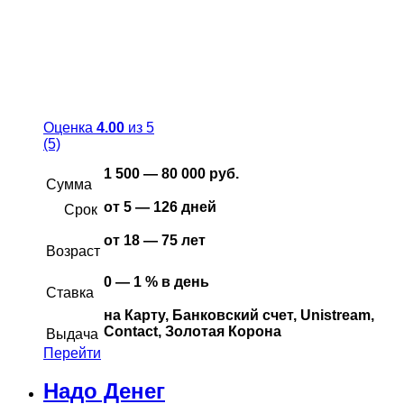
Оценка
4.00
из 5
(5)
1 500 — 80 000 руб.
Сумма
от 5 — 126 дней
Срок
от 18 — 75 лет
Возраст
0 — 1 % в день
Ставка
на Карту, Банковский счет, Unistream,
Contact, Золотая Корона
Выдача
Перейти
Надо Денег